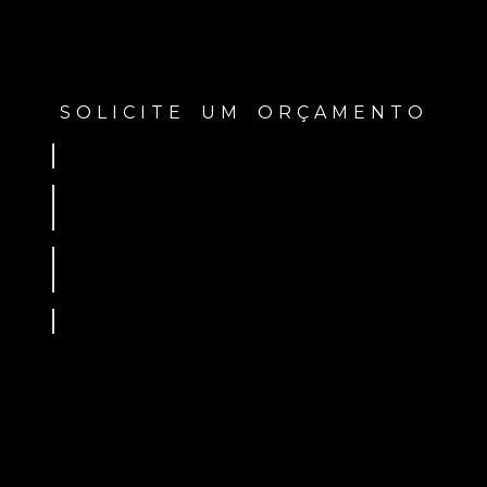
SOLICITE UM ORÇAMENTO
Apresentação
Formulário Base
Preencha e Envie
PRIMEIRAMENTE É UM PRAZER
RECEBE-LO EM NOSSO SITE,
AQUI VOCÊ ENCONTRA
INFORMAÇÕES SOBRE A ALMEK
CENTER, ATUAMOS NO RAMO DE