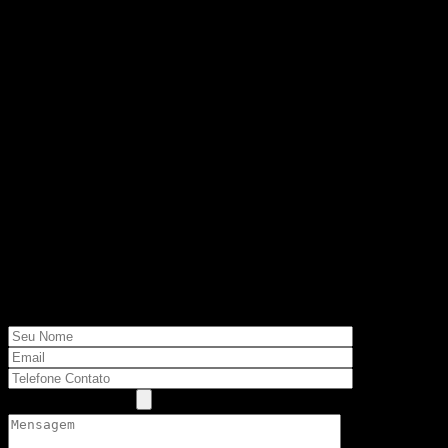
CONSTRUÇÃO CIVIL E
DECORAÇÃO, ADORARÍAMOS
PODER ATENDE-LO COM A SUA
NECESSIDADE, POR FAVOR NOS
BAIXE O FORMULÁRIO AO LADO,
E NOS ENVIE O QUE VOCÊ
PRECISA, EM BREVE
ENTRAREMOS EM CONTATO COM
VOCÊ.
Faça o download de nosso formulário Base
Anexar Arquivo