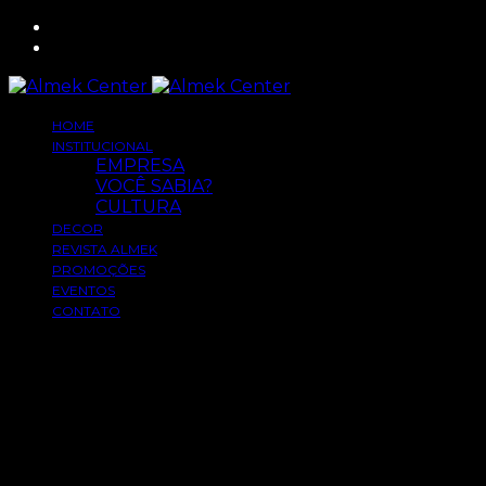
HOME
INSTITUCIONAL
EMPRESA
VOCÊ SABIA?
CULTURA
DECOR
REVISTA ALMEK
PROMOÇÕES
EVENTOS
CONTATO
Bem vindo a Almek Center
Decoração
Materiais de Construção
Cultura
Estilo