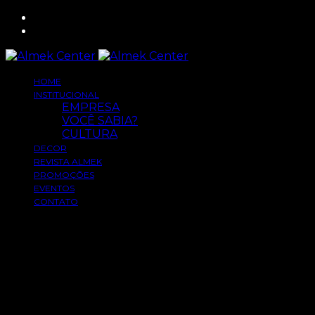
HOME
INSTITUCIONAL
EMPRESA
VOCÊ SABIA?
CULTURA
DECOR
REVISTA ALMEK
PROMOÇÕES
EVENTOS
CONTATO
Esta é uma página de exemplo. É diferente de um
post no blog porque ela permanecerá em um lugar e
aparecerá na navegação do seu site na maioria dos
temas. Muitas pessoas começam com uma página
que as apresenta a possíveis visitantes do site. Ela
pode dizer algo assim: